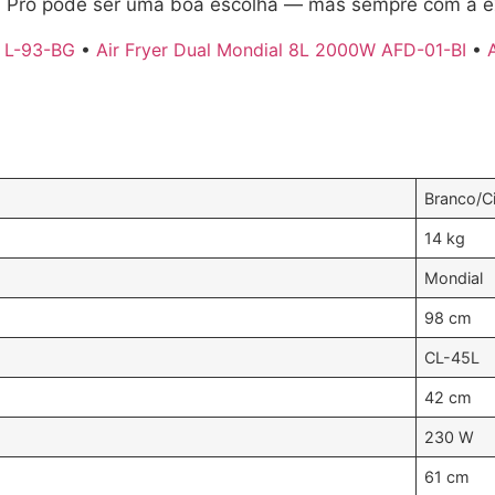
d Pro pode ser uma boa escolha — mas sempre com a exp
W L-93-BG
•
Air Fryer Dual Mondial 8L 2000W AFD-01-BI
•
Branco/C
14 kg
Mondial
98 cm
CL-45L
42 cm
230 W
61 cm