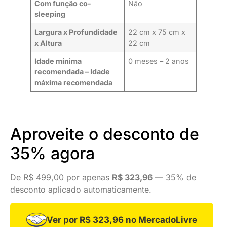
Com função co-
Não
sleeping
Largura x Profundidade
22 cm x 75 cm x
x Altura
22 cm
Idade mínima
0 meses – 2 anos
recomendada – Idade
máxima recomendada
Aproveite o desconto de
35% agora
De
R$ 499,00
por apenas
R$ 323,96
— 35% de
desconto aplicado automaticamente.
Ver por R$ 323,96 no MercadoLivre