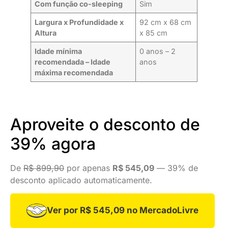
Com função co-sleeping
Sim
Largura x Profundidade x
92 cm x 68 cm
Altura
x 85 cm
Idade mínima
0 anos – 2
recomendada – Idade
anos
máxima recomendada
Aproveite o desconto de
39% agora
De
R$ 899,90
por apenas
R$ 545,09
— 39% de
desconto aplicado automaticamente.
Ver por R$ 545,09 no MercadoLivre