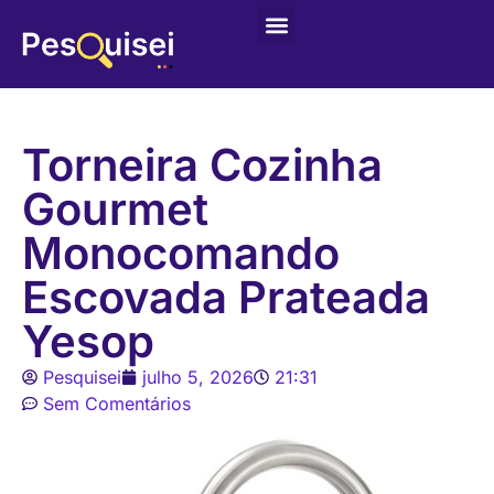
Últimas postagens
Game – Jogo de Colorir
Torneira Cozinha
Gourmet
Monocomando
Escovada Prateada
Yesop
Pesquisei
julho 5, 2026
21:31
Sem Comentários