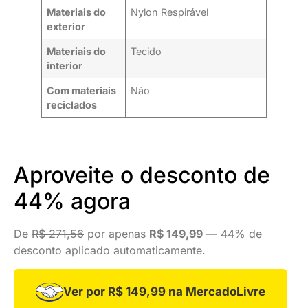
Materiais do
Nylon Respirável
exterior
Materiais do
Tecido
interior
Com materiais
Não
reciclados
Aproveite o desconto de
44% agora
De
R$ 271,56
por apenas
R$ 149,99
— 44% de
desconto aplicado automaticamente.
Ver por R$ 149,99 na MercadoLivre