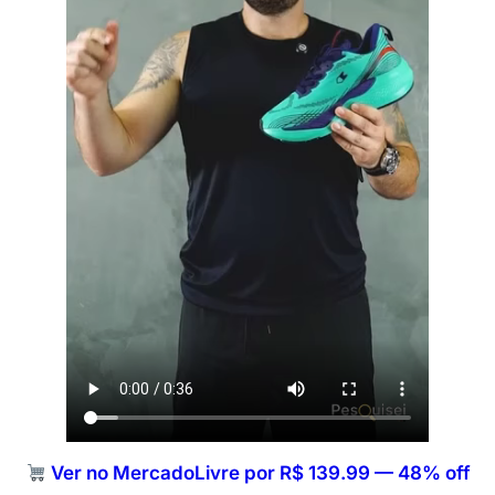
Ver no MercadoLivre por R$ 139.99 — 48% off