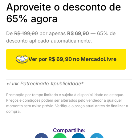
Aproveite o desconto de
65% agora
De
R$ 199,90
por apenas
R$ 69,90
— 65% de
desconto aplicado automaticamente.
Ver por R$ 69,90 no MercadoLivre
*Link Patrocinado #publicidade*
Promoção por tempo limitado e sujeita à disponibilidade de estoque.
Preços e condições podem ser alterados pelo vendedor a qualquer
momento sem aviso prévio. Verifique o preço atual antes de finalizar a
compra.
Compartilhe: