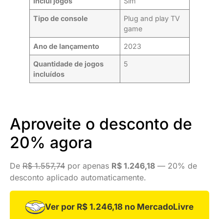
Inclui jogos
Sim
Tipo de console
Plug and play TV
game
Ano de lançamento
2023
Quantidade de jogos
5
incluídos
Aproveite o desconto de
20% agora
De
R$ 1.557,74
por apenas
R$ 1.246,18
— 20% de
desconto aplicado automaticamente.
Ver por R$ 1.246,18 no MercadoLivre