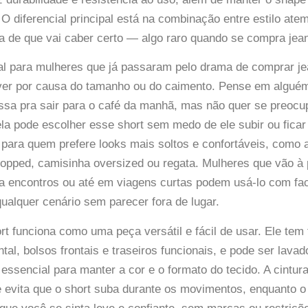
 O diferencial principal está na combinação entre estilo atem
ça de que vai caber certo — algo raro quando se compra jean
al para mulheres que já passaram pelo drama de comprar je
ver por causa do tamanho ou do caimento. Pense em algué
essa pra sair para o café da manhã, mas não quer se preoc
la pode escolher esse short sem medo de ele subir ou ficar
para quem prefere looks mais soltos e confortáveis, como
pped, camisinha oversized ou regata. Mulheres que vão à 
 a encontros ou até em viagens curtas podem usá-lo com fac
qualquer cenário sem parecer fora de lugar.
ort funciona como uma peça versátil e fácil de usar. Ele t
ntal, bolsos frontais e traseiros funcionais, e pode ser lav
essencial para manter a cor e o formato do tecido. A cintura
 evita que o short suba durante os movimentos, enquanto o