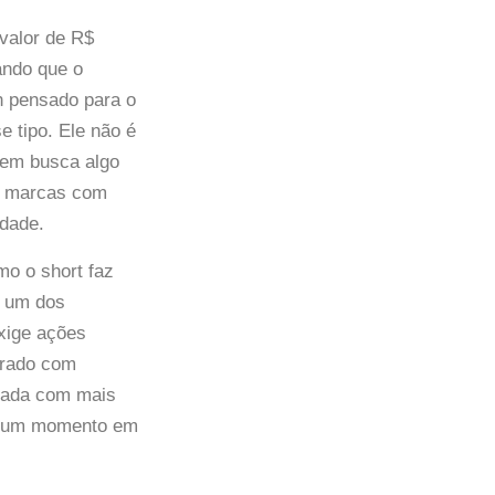
valor de R$
ando que o
n pensado para o
e tipo. Ele não é
uem busca algo
 a marcas com
dade.
mo o short faz
r um dos
xige ações
prado com
idada com mais
em um momento em