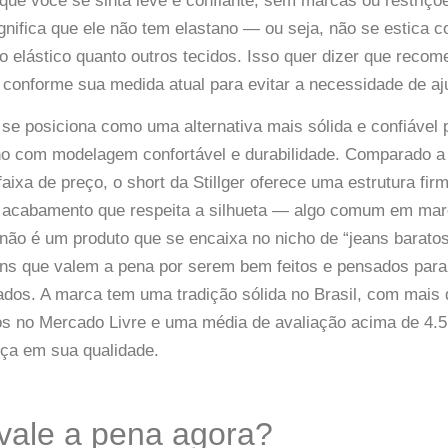
que você se sinta leve e confiante, sem marcas ou restriçõe
nifica que ele não tem elastano — ou seja, não se estica 
 elástico quanto outros tecidos. Isso quer dizer que recom
conforme sua medida atual para evitar a necessidade de aj
se posiciona como uma alternativa mais sólida e confiável
no com modelagem confortável e durabilidade. Comparado 
faixa de preço, o short da Stillger oferece uma estrutura fi
m acabamento que respeita a silhueta — algo comum em ma
e não é um produto que se encaixa no nicho de “jeans barato
ans que valem a pena por serem bem feitos e pensados para
dos. A marca tem uma tradição sólida no Brasil, com mais 
s no Mercado Livre e uma média de avaliação acima de 4.5 
nça em sua qualidade.
vale a pena agora?