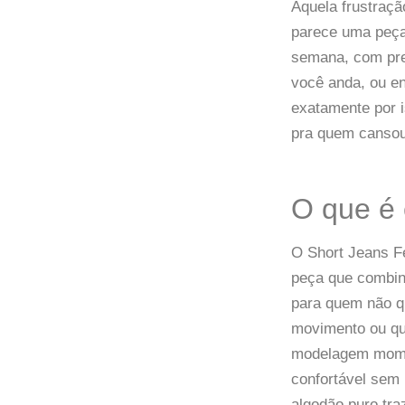
Aquela frustraçã
parece uma peça
semana, com pres
você anda, ou ent
exatamente por i
pra quem cansou
O que é
O Short Jeans F
peça que combina
para quem não q
movimento ou qu
modelagem mom b
confortável sem
algodão puro tra