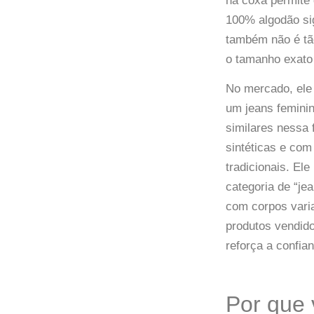
na coxa permite 
100% algodão sig
também não é tão
o tamanho exato 
No mercado, ele 
um jeans femini
similares nessa 
sintéticas e co
tradicionais. El
categoria de “je
com corpos varia
produtos vendido
reforça a confia
Por que 