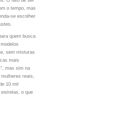
s. O fato de ser
com o tempo, mas
enda-se escolher
ustes.
 para quem busca
a modelos
rme, sem misturas
rcas mais
s”, mas sim na
 mulheres reais,
de 10 mil
estrelas, o que