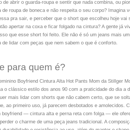
o de abrir o guarda-roupa e sentir que nada combina, ou pior
 de roupa de boneca e não respeita o seu corpo? Imagina 
sa pra sair, e perceber que o short que escolheu hoje vai 
ão apertar na coxa e ficar folgado na cintura? A gente já vi
sso que esse short foi feito. Ele não é só um jeans mais u
 de lidar com peças que nem sabem o que é conforto.
 e para quem é?
eminino Boyfriend Cintura Alta Hot Pants Mom da Stillger 
 o clássico estilo dos anos 90 com a praticidade do dia a di
uer mais lidar com shorts que não cabem certo, que se sol
e, ao primeiro uso, já parecem desbotados e amolecidos.
oyfriend — cintura alta e perna reta com folga — ele ofe
 perder o charme de uma peça jeans tradicional. A compos
z durabilidade e resistência ao uso, além de manter o sha