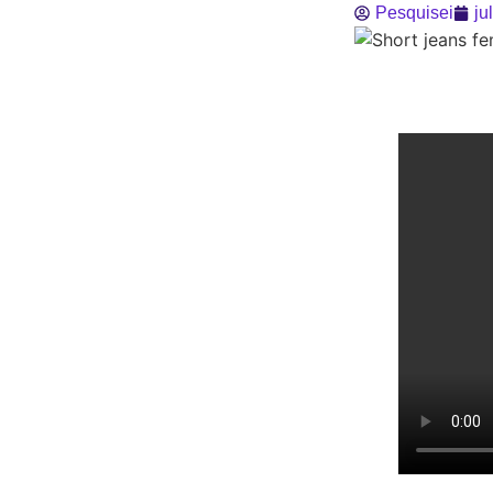
Pesquisei
ju