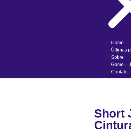
Home
Últimas 
Sobre
Game – J
Contato
Short 
Cintur