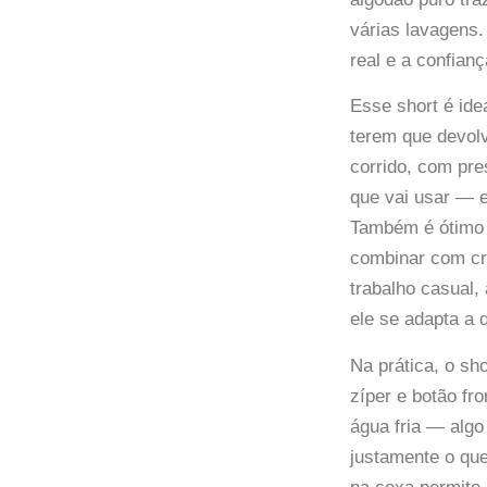
várias lavagens.
real e a confian
Esse short é ide
terem que devol
corrido, com pr
que vai usar — e
Também é ótimo 
combinar com cro
trabalho casual,
ele se adapta a 
Na prática, o sh
zíper e botão fro
água fria — algo 
justamente o que