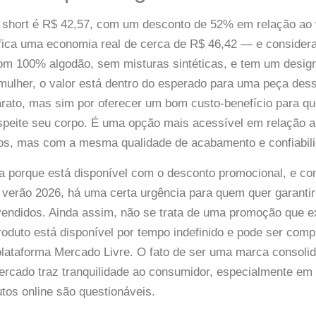
o short é R$ 42,57, com um desconto de 52% em relação ao 
ifica uma economia real de cerca de R$ 46,42 — e consider
com 100% algodão, sem misturas sintéticas, e tem um desig
 mulher, o valor está dentro do esperado para uma peça dess
arato, mas sim por oferecer um bom custo-benefício para q
espeite seu corpo. É uma opção mais acessível em relação
s, mas com a mesma qualidade de acabamento e confiabili
iva porque está disponível com o desconto promocional, e co
e verão 2026, há uma certa urgência para quem quer garanti
endidos. Ainda assim, não se trata de uma promoção que e
oduto está disponível por tempo indefinido e pode ser com
plataforma Mercado Livre. O fato de ser uma marca consol
ercado traz tranquilidade ao consumidor, especialmente 
tos online são questionáveis.