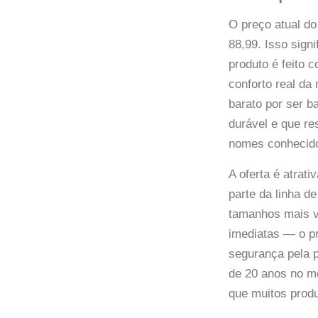
O preço atual d
88,99. Isso sign
produto é feito 
conforto real da
barato por ser b
durável e que r
nomes conhecido
A oferta é atrat
parte da linha d
tamanhos mais v
imediatas — o pr
segurança pela 
de 20 anos no m
que muitos produ