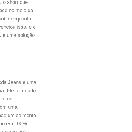
, o short que
você no meio da
subir enquanto
venciou isso, e é
m, é uma solução
Moda Jeans é uma
a. Ele foi criado
tam no
 Com uma
rece um caimento
ição em 100%
pe mesmo após