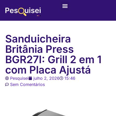
Últimas postagens
Game – Jogo de Colorir
Sanduicheira
Britânia Press
BGR27I: Grill 2 em 1
com Placa Ajustá
Pesquisei
julho 2, 2026
15:46
Sem Comentários