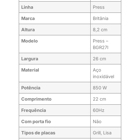
Linha
Press
Marca
Britânia
Altura
8,2 cm
Modelo
Press –
BGR27I
Largura
26 cm
Material
Aço
inoxidável
Potência
850 W
Comprimento
22 cm
Frequência
60Hz
Com porta fio
Não
Tipos de placas
Grill, Lisa