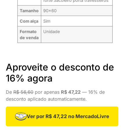
forte Sacoleiro porta travesseiros
Tamanho
90×60
Com alça
Sim
Formato
Unidade
de venda
Aproveite o desconto de
16% agora
De
R$ 56,60
por apenas
R$ 47,22
— 16% de
desconto aplicado automaticamente.
Ver por R$ 47,22 no MercadoLivre