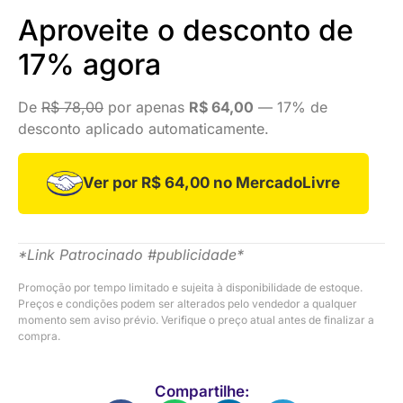
Aproveite o desconto de
17% agora
De
R$ 78,00
por apenas
R$ 64,00
— 17% de
desconto aplicado automaticamente.
Ver por R$ 64,00 no MercadoLivre
*Link Patrocinado #publicidade*
Promoção por tempo limitado e sujeita à disponibilidade de estoque.
Preços e condições podem ser alterados pelo vendedor a qualquer
momento sem aviso prévio. Verifique o preço atual antes de finalizar a
compra.
Compartilhe: