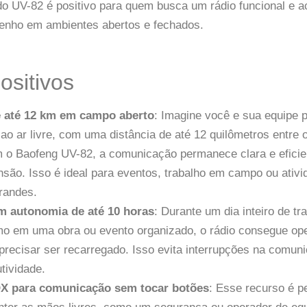
do UV-82 é positivo para quem busca um rádio funcional e 
nho em ambientes abertos e fechados.
ositivos
e até 12 km em campo aberto
: Imagine você e sua equipe p
 ao ar livre, com uma distância de até 12 quilômetros entre 
m o Baofeng UV-82, a comunicação permanece clara e efici
são. Isso é ideal para eventos, trabalho em campo ou ativi
randes.
m autonomia de até 10 horas
: Durante um dia inteiro de t
mo em uma obra ou evento organizado, o rádio consegue ope
recisar ser recarregado. Isso evita interrupções na comun
tividade.
X para comunicação sem tocar botões
: Esse recurso é p