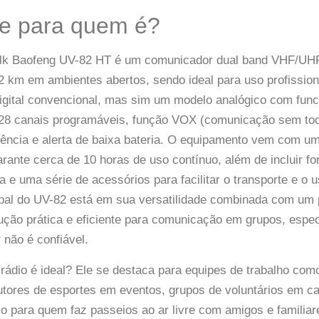
 e para quem é?
lk Baofeng UV-82 HT é um comunicador dual band VHF/UHF
2 km em ambientes abertos, sendo ideal para uso profissiona
igital convencional, mas sim um modelo analógico com func
28 canais programáveis, função VOX (comunicação sem toc
ência e alerta de baixa bateria. O equipamento vem com um
ante cerca de 10 horas de uso contínuo, além de incluir fo
da e uma série de acessórios para facilitar o transporte e 
cipal do UV-82 está em sua versatilidade combinada com um
ução prática e eficiente para comunicação em grupos, espe
r não é confiável.
ádio é ideal? Ele se destaca para equipes de trabalho com
rutores de esportes em eventos, grupos de voluntários em 
o para quem faz passeios ao ar livre com amigos e familia