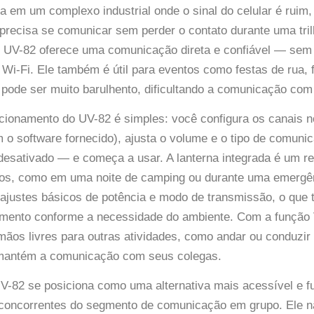
a em um complexo industrial onde o sinal do celular é ruim
e precisa se comunicar sem perder o contato durante uma tril
 UV-82 oferece uma comunicação direta e confiável — sem
Wi-Fi. Ele também é útil para eventos como festas de rua, 
pode ser muito barulhento, dificultando a comunicação com 
ncionamento do UV-82 é simples: você configura os canais no
 o software fornecido), ajusta o volume e o tipo de comun
esativado — e começa a usar. A lanterna integrada é um rec
os, como em uma noite de camping ou durante uma emergên
justes básicos de potência e modo de transmissão, o que t
amento conforme a necessidade do ambiente. Com a função 
ãos livres para outras atividades, como andar ou conduzir
mantém a comunicação com seus colegas.
-82 se posiciona como uma alternativa mais acessível e f
concorrentes do segmento de comunicação em grupo. Ele n