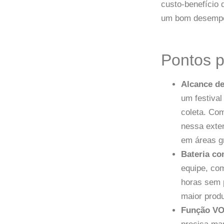
custo-benefício 
um bom desempe
Pontos p
Alcance d
um festival
coleta. Co
nessa exten
em áreas g
Bateria co
equipe, co
horas sem p
maior produ
Função VO