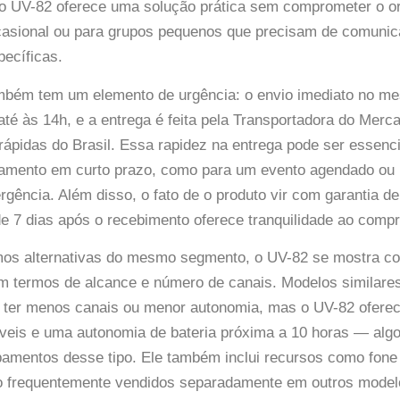
 o UV-82 oferece uma solução prática sem comprometer o o
ocasional ou para grupos pequenos que precisam de comunic
ecíficas.
ambém tem um elemento de urgência: o envio imediato no m
 até às 14h, e a entrega é feita pela Transportadora do Mer
ápidas do Brasil. Essa rapidez na entrega pode ser essenc
pamento em curto prazo, como para um evento agendado ou
rgência. Além disso, o fato de o produto vir com garantia d
de 7 dias após o recebimento oferece tranquilidade ao compr
os alternativas do mesmo segmento, o UV-82 se mostra co
m termos de alcance e número de canais. Modelos similares
ter menos canais ou menor autonomia, mas o UV-82 oferec
veis e uma autonomia de bateria próxima a 10 horas — algo
mentos desse tipo. Ele também inclui recursos como fone 
ão frequentemente vendidos separadamente em outros model