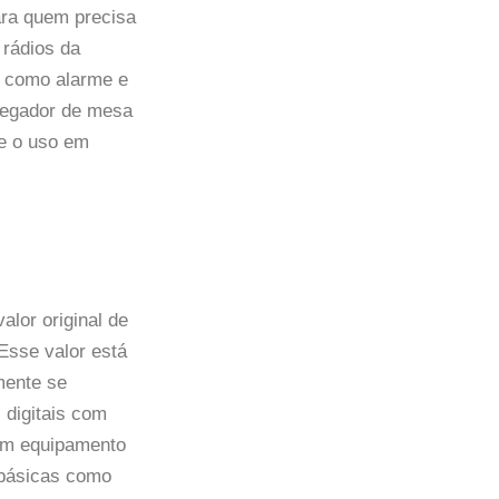
ra quem precisa
 rádios da
s como alarme e
rregador de mesa
 e o uso em
lor original de
Esse valor está
mente se
digitais com
 um equipamento
 básicas como