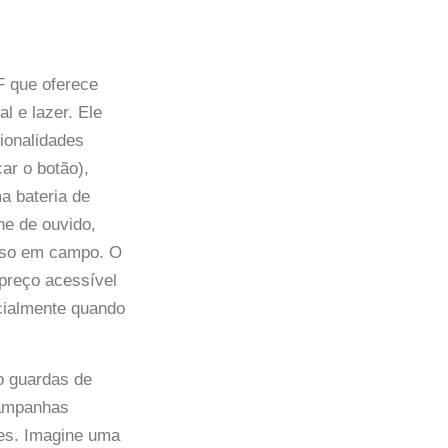
 que oferece
l e lazer. Ele
ionalidades
ar o botão),
a bateria de
ne de ouvido,
o uso em campo. O
 preço acessível
cialmente quando
o guardas de
campanhas
res. Imagine uma