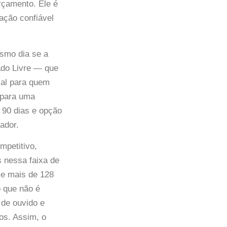
rçamento. Ele é
ação confiável
esmo dia se a
cado Livre — que
ial para quem
 para uma
e 90 dias e opção
ador.
mpetitivo,
 nessa faixa de
e mais de 128
 que não é
de ouvido e
os. Assim, o