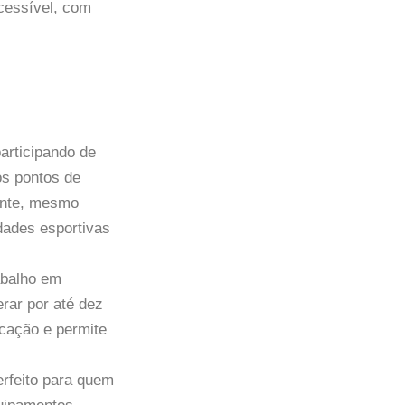
acessível, com
articipando de
os pontos de
ente, mesmo
dades esportivas
rabalho em
rar por até dez
icação e permite
erfeito para quem