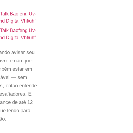
ando avisar seu
ivre e não quer
ambém estar em
fiável — sem
s, então entende
esafiadores. E
cance de até 12
nue lendo para
ão.