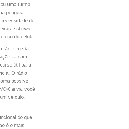
, ou uma turma
ha perigosa.
 necessidade de
feiras e shows
o uso do celular.
 rádio ou via
icação — com
urso útil para
cia. O rádio
orna possível
VOX ativa, você
 um veículo,
uncional do que
ão é o mais