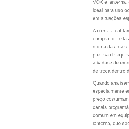
VOX e lanterna,
ideal para uso 
em situações esp
A oferta atual t
compra for feita
é uma das mais r
precisa do equi
atividade de eme
de troca dentro 
Quando analisam
especialmente e
preço costumam 
canais programá
comum em equipa
lanterna, que s