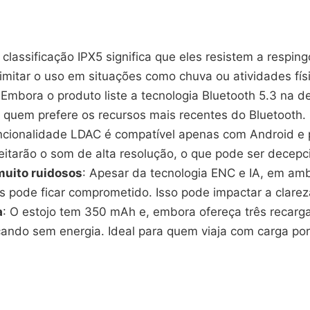
O classificação IPX5 significa que eles resistem a res
limitar o uso em situações como chuva ou atividades fís
 Embora o produto liste a tecnologia Bluetooth 5.3 na d
a quem prefere os recursos mais recentes do Bluetooth.
uncionalidade LDAC é compatível apenas com Android e p
veitarão o som de alta resolução, o que pode ser dece
muito ruidosos
: Apesar da tecnologia ENC e IA, em a
s pode ficar comprometido. Isso pode impactar a clar
a
: O estojo tem 350 mAh e, embora ofereça três recarga
ando sem energia. Ideal para quem viaja com carga port