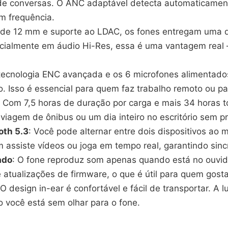
 de conversas. O ANC adaptável detecta automaticament
om frequência.
 de 12 mm e suporte ao LDAC, os fones entregam uma q
ecialmente em áudio Hi-Res, essa é uma vantagem real
 tecnologia ENC avançada e os 6 microfones alimentados
 Isso é essencial para quem faz trabalho remoto ou par
: Com 7,5 horas de duração por carga e mais 34 horas t
gem de ônibus ou um dia inteiro no escritório sem pr
oth 5.3
: Você pode alternar entre dois dispositivos ao
 assiste vídeos ou joga em tempo real, garantindo sinc
ado
: O fone reproduz som apenas quando está no ouvid
 atualizações de firmware, o que é útil para quem gosta
 O design in-ear é confortável e fácil de transportar. A l
 você está sem olhar para o fone.