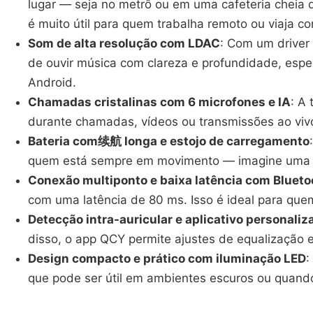
lugar — seja no metrô ou em uma cafeteria cheia
é muito útil para quem trabalha remoto ou viaja c
Som de alta resolução com LDAC
: Com um driver
de ouvir música com clareza e profundidade, esp
Android.
Chamadas cristalinas com 6 microfones e IA
: A
durante chamadas, vídeos ou transmissões ao vivo.
Bateria com续航 longa e estojo de carregamento
quem está sempre em movimento — imagine uma via
Conexão multiponto e baixa latência com Blueto
com uma latência de 80 ms. Isso é ideal para quem
Detecção intra-auricular e aplicativo personaliz
disso, o app QCY permite ajustes de equalização e
Design compacto e prático com iluminação LED
:
que pode ser útil em ambientes escuros ou quando