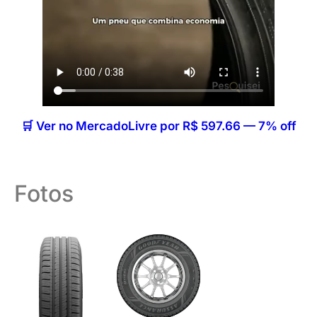
🛒 Ver no MercadoLivre por R$ 597.66 — 7% off
Fotos