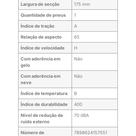
Largura de secção
175 mm
Quantidade de pneus
1
Índice de tração
A
Relação de aspecto
65
Índice de velocidade
H
Com aderência em
Não
gelo
Com aderência em
Não
neve
Índice de temperatura
B
Índice de durabilidade
400
Nivel de redução de
70 dBA
ruído externo
Número de
7898624157551