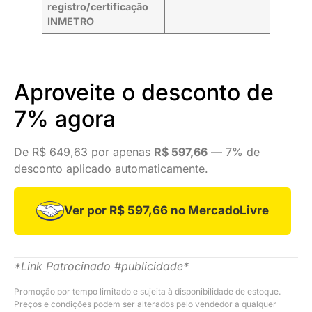
registro/certificação
INMETRO
Aproveite o desconto de
7% agora
De
R$ 649,63
por apenas
R$ 597,66
— 7% de
desconto aplicado automaticamente.
Ver por R$ 597,66 no MercadoLivre
*Link Patrocinado #publicidade*
Promoção por tempo limitado e sujeita à disponibilidade de estoque.
Preços e condições podem ser alterados pelo vendedor a qualquer