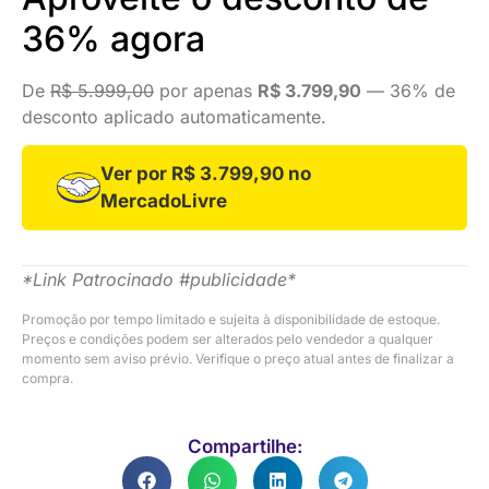
36% agora
De
R$ 5.999,00
por apenas
R$ 3.799,90
— 36% de
desconto aplicado automaticamente.
Ver por R$ 3.799,90 no
MercadoLivre
*Link Patrocinado #publicidade*
Promoção por tempo limitado e sujeita à disponibilidade de estoque.
Preços e condições podem ser alterados pelo vendedor a qualquer
momento sem aviso prévio. Verifique o preço atual antes de finalizar a
compra.
Compartilhe: