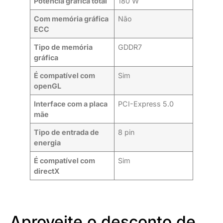
Potência gráfica total
180 W
Com memória gráfica
Não
ECC
Tipo de memória
GDDR7
gráfica
É compatível com
Sim
openGL
Interface com a placa
PCI-Express 5.0
mãe
Tipo de entrada de
8 pin
energia
É compatível com
Sim
directX
Aproveite o desconto de