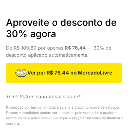
Aproveite o desconto de
30% agora
De
R$ 109,80
por apenas
R$ 76,44
— 30% de
desconto aplicado automaticamente.
Ver por R$ 76,44 no MercadoLivre
*Link Patrocinado #publicidade*
Promoção por tempo limitado e sujeita à disponibilidade de estoque.
Preços e condições podem ser alterados pelo vendedor a qualquer
momento sem aviso prévio. Verifique o preço atual antes de finalizar a
compra.