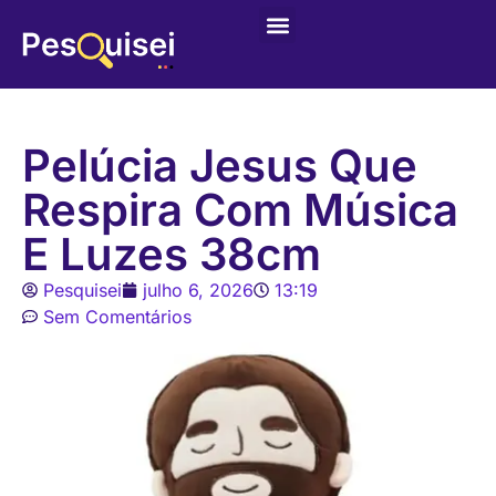
Últimas postagens
Game – Jogo de Colorir
Pelúcia Jesus Que
Respira Com Música
E Luzes 38cm
Pesquisei
julho 6, 2026
13:19
Sem Comentários