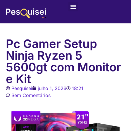
Últimas postagens
Game – Jogo de Colorir
Pc Gamer Setup
Ninja Ryzen 5
5600gt com Monitor
e Kit
Pesquisei
julho 1, 2026
18:21
Sem Comentários