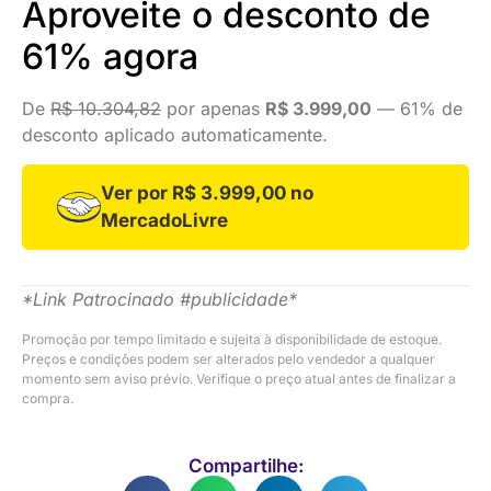
Aproveite o desconto de
61% agora
De
R$ 10.304,82
por apenas
R$ 3.999,00
— 61% de
desconto aplicado automaticamente.
Ver por R$ 3.999,00 no
MercadoLivre
*Link Patrocinado #publicidade*
Promoção por tempo limitado e sujeita à disponibilidade de estoque.
Preços e condições podem ser alterados pelo vendedor a qualquer
momento sem aviso prévio. Verifique o preço atual antes de finalizar a
compra.
Compartilhe: