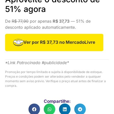
51% agora
De
R$ 77,90
por apenas
R$ 37,73
— 51% de
desconto aplicado automaticamente.
Ver por R$ 37,73 no MercadoLivre
*Link Patrocinado #publicidade*
Promoção por tempo limitado e sujeita à disponibilidade de estoque.
Preços e condições podem ser alterados pelo vendedor a qualquer
momento sem aviso prévio. Verifique o preço atual antes de finalizar a
compra.
Compartilhe: