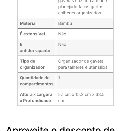
gavetas cozinha armário
planejado facas garfos
colheres organizados
Material
Bambu
É extensível
Não
É
Não
antiderrapante
Tipo de
Organizador de gaveta
organizador
para talheres e utensílios
Quantidade de
1
compartimentos
Altura x Largura
5.1 cm x 15.2 cm x 38.5
x Profundidade
cm
Aproveite o desconto de