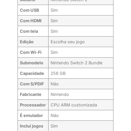
Com USB
Sim
Com HDMI
Sim
Com tela
Sim
Edição
Escolha seu jogo
Com Wi-Fi
Sim
Submodelo
Nintendo Switch 2 Bundle
Capacidade
256 GB
Com S/PDIF
Não
Fabricante
Nintendo
Processador
CPU ARM customizada
É emulador
Não
Inclui jogos
Sim