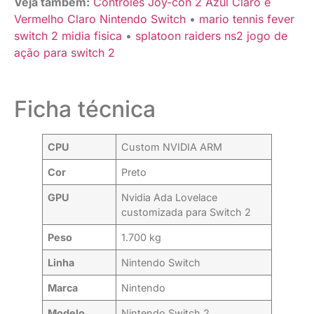
Veja também:
Controles Joy-con 2 Azul Claro e
Vermelho Claro Nintendo Switch
•
mario tennis fever
switch 2 midia fisica
•
splatoon raiders ns2 jogo de
ação para switch 2
Ficha técnica
CPU
Custom NVIDIA ARM
Cor
Preto
GPU
Nvidia Ada Lovelace
customizada para Switch 2
Peso
1.700 kg
Linha
Nintendo Switch
Marca
Nintendo
Modelo
Nintendo Switch 2