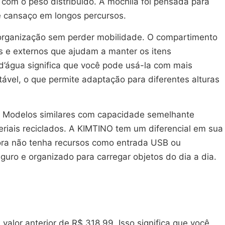
com o peso distribuído. A mochila foi pensada para
e cansaço em longos percursos.
organização sem perder mobilidade. O compartimento
os e externos que ajudam a manter os itens
 d’água significa que você pode usá-la com mais
tável, o que permite adaptação para diferentes alturas
. Modelos similares com capacidade semelhante
riais reciclados. A KIMTINO tem um diferencial em sua
ora não tenha recursos como entrada USB ou
ro e organizado para carregar objetos do dia a dia.
lor anterior de R$ 318,99. Isso significa que você