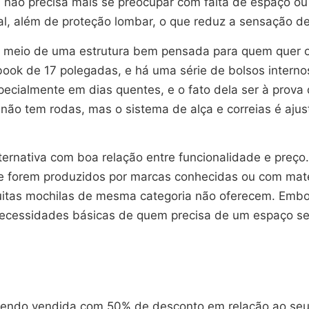
não precisa mais se preocupar com falta de espaço ou 
nal, além de proteção lombar, o que reduz a sensação d
r meio de uma estrutura bem pensada para quem quer 
ebook de 17 polegadas, e há uma série de bolsos intern
specialmente em dias quentes, e o fato dela ser à prova
 não tem rodas, mas o sistema de alça e correias é ajus
rnativa com boa relação entre funcionalidade e preço
e forem produzidos por marcas conhecidas ou com mate
muitas mochilas de mesma categoria não oferecem. Emb
ecessidades básicas de quem precisa de um espaço segu
endo vendida com 50% de desconto em relação ao seu va