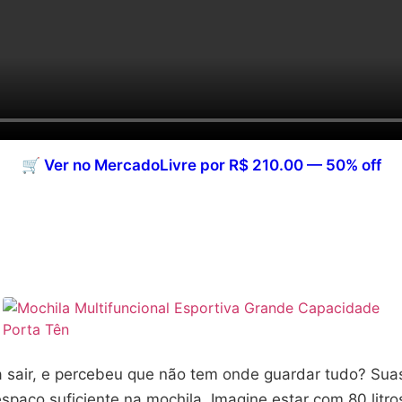
🛒 Ver no MercadoLivre por R$ 210.00 — 50% off
 sair, e percebeu que não tem onde guardar tudo? Suas
espaço suficiente na mochila. Imagine estar com 80 lit