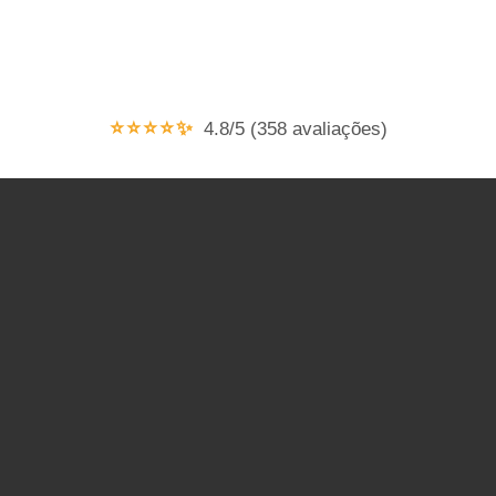
⭐⭐⭐⭐✨
4.8/5 (358 avaliações)