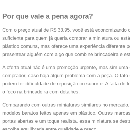
Por que vale a pena agora?
Com o preço atual de R$ 33,95, você está economizando ce
suficiente para quem já queria comprar a miniatura ou es
plástico comuns, mas oferece uma experiência diferente po
presentear alguém com algo que combine brincadeira e es
A oferta atual não é uma promoção urgente, mas sim uma o
comprador, caso haja algum problema com a peça. O fato 
podem ter dificuldade de reposição ou suporte. A falta d
o foco na brincadeira com detalhes.
Comparando com outras miniaturas similares no mercado, 
modelos baratos feitos apenas em plástico. Outras marc
portas abertas e um toque realista, essa miniatura se d
escolha equilibrada entre qualidade e preço.