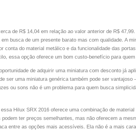
rca de R$ 14,04 em relação ao valor anterior de R$ 47,99. 
tá em busca de um presente barato mas com qualidade. A mi
r conta do material metálico e da funcionalidade das porta
tilo, essa opção oferece um bom custo-benefício para que
portunidade de adquirir uma miniatura com desconto já apli
de ser uma miniatura genérica também pode ser vantajoso 
e luzes ou sons não é um problema para quem busca simplici
essa Hilux SRX 2016 oferece uma combinação de material e
as podem ter preços semelhantes, mas não oferecem a mesm
estaca entre as opções mais acessíveis. Ela não é a mais 