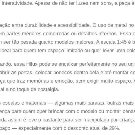
 interatividade. Apesar de não ter luzes nem sons, a peça é
ação entre durabilidade e acessibilidade. O uso de metal no
 em partes menores como rodas ou detalhes internos. Essa 
em ser tão pesada quanto modelos maiores. A escala 1:45 é 
o ideal para quem tem espaço limitado ou quer levar uma col
çando, essa Hilux pode se encaixar perfeitamente no seu u
brir as portas, colocar bonecos dentro dela e até montar c
 que traz memórias e emoção, sem exigir muito espaço. A
al e no toque de nostalgia.
 escalas e materiais — algumas mais baratas, outras mais d
ferença para quem quer brincar com o modelo ou montar cen
inda assim é leve o bastante para ser manipulada por crian
o pago — especialmente com o desconto atual de 29%.