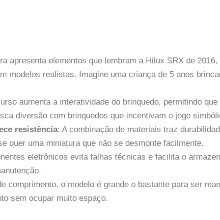
tura apresenta elementos que lembram a Hilux SRX de 2016,
om modelos realistas. Imagine uma criança de 5 anos brinc
curso aumenta a interatividade do brinquedo, permitindo qu
sca diversão com brinquedos que incentivam o jogo simbóli
ece resistência
: A combinação de materiais traz durabilida
se quer uma miniatura que não se desmonte facilmente.
onentes eletrônicos evita falhas técnicas e facilita o arma
manutenção.
e comprimento, o modelo é grande o bastante para ser mani
nto sem ocupar muito espaço.