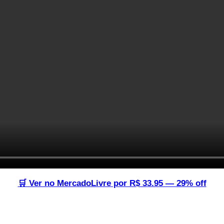
🛒 Ver no MercadoLivre por R$ 33.95 — 29% off