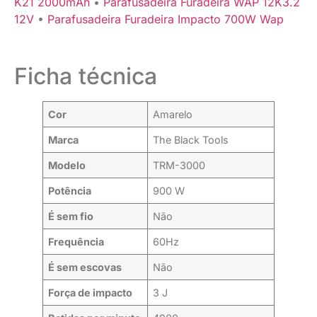
K21 2000mAh
•
Parafusadeira Furadeira WAP 12K3.2
12V
•
Parafusadeira Furadeira Impacto 700W Wap
Ficha técnica
Cor
Amarelo
Marca
The Black Tools
Modelo
TRM-3000
Potência
900 W
É sem fio
Não
Frequência
60Hz
É sem escovas
Não
Força de impacto
3 J