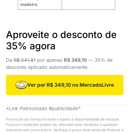
madeira
Aproveite o desconto de
35% agora
De
R$ 541,81
por apenas
R$ 349,10
— 35% de
desconto aplicado automaticamente.
Ver por R$ 349,10 no MercadoLivre
*Link Patrocinado #publicidade*
Promoção por tempo limitado e sujeita à disponibilidade de estoque.
Preços e condições podem ser alterados pelo vendedor a qualquer
momento sem aviso prévio. Verifique o preço atual antes de finalizar a