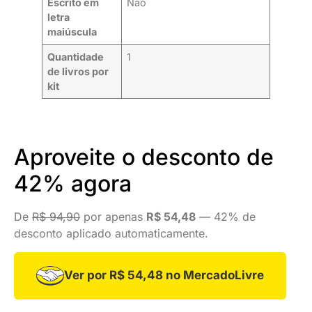
Escrito em
Não
letra
maiúscula
Quantidade
1
de livros por
kit
Aproveite o desconto de
42% agora
De
R$ 94,90
por apenas
R$ 54,48
— 42% de
desconto aplicado automaticamente.
Ver por R$ 54,48 no MercadoLivre