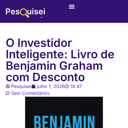
Últimas postagens
Game – Jogo de Colorir
O Investidor
Inteligente: Livro de
Benjamin Graham
com Desconto
Pesquisei
julho 1, 2026
18:47
Sem Comentários