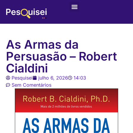
Últimas postagens
Game – Jogo de Colorir
As Armas da
Persuasão – Robert
Cialdini
Pesquisei
julho 6, 2026
14:03
Sem Comentários