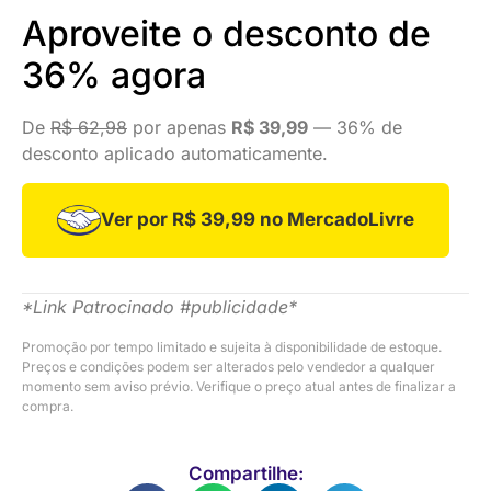
Aproveite o desconto de
36% agora
De
R$ 62,98
por apenas
R$ 39,99
— 36% de
desconto aplicado automaticamente.
Ver por R$ 39,99 no MercadoLivre
*Link Patrocinado #publicidade*
Promoção por tempo limitado e sujeita à disponibilidade de estoque.
Preços e condições podem ser alterados pelo vendedor a qualquer
momento sem aviso prévio. Verifique o preço atual antes de finalizar a
compra.
Compartilhe: