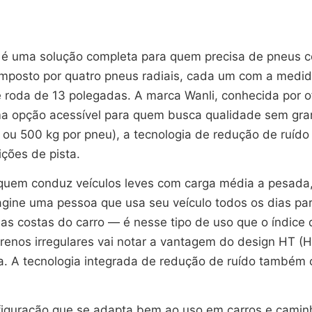
 é uma solução completa para quem precisa de pneus 
mposto por quatro pneus radiais, cada um com a medida
roda de 13 polegadas. A marca Wanli, conhecida por of
 opção acessível para quem busca qualidade sem grande
 ou 500 kg por pneu), a tecnologia de redução de ruí
ições de pista.
a quem conduz veículos leves com carga média a pesad
gine uma pessoa que usa seu veículo todos os dias pa
s costas do carro — é nesse tipo de uso que o índice d
rrenos irregulares vai notar a vantagem do design HT 
. A tecnologia integrada de redução de ruído também co
nfiguração que se adapta bem ao uso em carros e cami