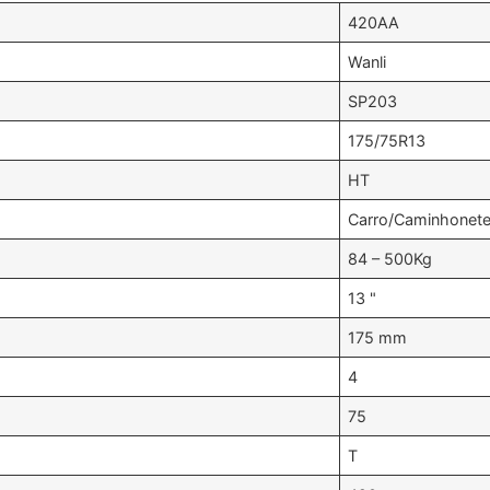
420AA
Wanli
SP203
175/75R13
HT
Carro/Caminhonet
84 – 500Kg
13 "
175 mm
4
75
T