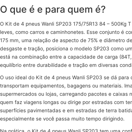
O que é e para quem é?
O Kit de 4 pneus Wanli SP203 175/75R13 84 – 500Kg T
leves, como carros e caminhonetes. Esse conjunto é co
175 mm, uma relação de aspecto de 75% e diâmetro de 
desgaste e tração, posiciona o modelo SP203 como uma
está na combinação entre a capacidade de carga (84T,
equilíbrio entre durabilidade e tração em diversas cond
O uso ideal do Kit de 4 pneus Wanli SP203 se dá par
transportam equipamentos, bagagens ou materiais. Ima
supermercados ou lojas, carregando pacotes e caixas na
quem faz viagens longas ou dirige por estradas com te
superfícies pavimentadas e em estradas de terra batida
especialmente se você passa muito tempo dirigindo.
Na prática, o Kit de 4 pneus Wanli SP203 tem uma co