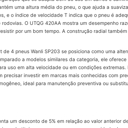
antém uma altura média do pneu, o que ajuda a suaviza
es, e o índice de velocidade T indica que o pneu é ad
s e rodovias. O UTQG 420AA mostra um desempenho razo
sistir por um bom tempo. A construção radial também c
t de 4 pneus Wanli SP203 se posiciona como uma altern
arado a modelos similares da categoria, ele oferece
para uso em alta velocidade ou em condições extremas.
m precisar investir em marcas mais conhecidas com pre
gêneo, ideal para manutenção preventiva ou substituiç
enta um desconto de 5% em relação ao valor anterior d