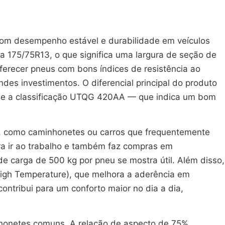
com desempenho estável e durabilidade em veículos
 175/75R13, o que significa uma largura de seção de
erecer pneus com bons índices de resistência ao
s investimentos. O diferencial principal do produto
do e a classificação UTQG 420AA — que indica um bom
a, como caminhonetes ou carros que frequentemente
ra ir ao trabalho e também faz compras em
e carga de 500 kg por pneu se mostra útil. Além disso,
(High Temperature), que melhora a aderência em
ntribui para um conforto maior no dia a dia,
nhonetes comuns. A relação de aspecto de 75%