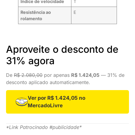
Índice de velocidade
T
Resistência ao
E
rolamento
Aproveite o desconto de
31% agora
De
R$ 2.080,00
por apenas
R$ 1.424,05
— 31% de
desconto aplicado automaticamente.
Ver por R$ 1.424,05 no
MercadoLivre
*Link Patrocinado #publicidade*