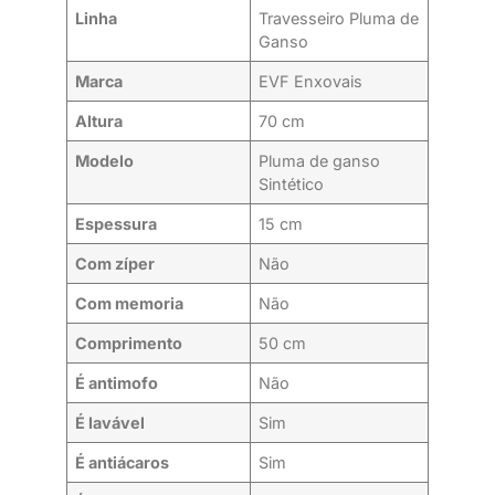
Linha
Travesseiro Pluma de
Ganso
Marca
EVF Enxovais
Altura
70 cm
Modelo
Pluma de ganso
Sintético
Espessura
15 cm
Com zíper
Não
Com memoria
Não
Comprimento
50 cm
É antimofo
Não
É lavável
Sim
É antiácaros
Sim