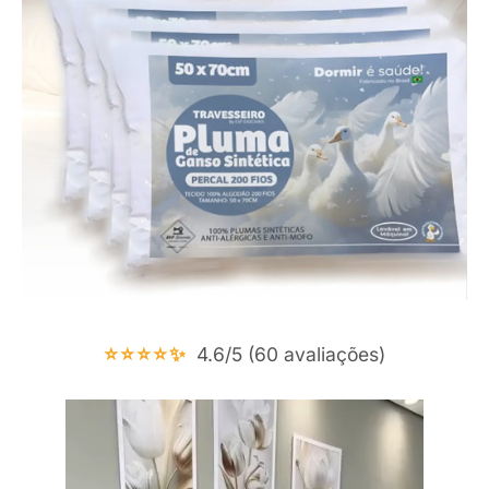
⭐⭐⭐⭐✨
4.6/5 (60 avaliações)