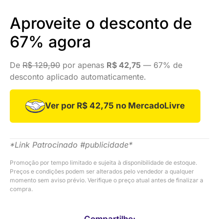
Aproveite o desconto de
67% agora
De
R$ 129,90
por apenas
R$ 42,75
— 67% de
desconto aplicado automaticamente.
Ver por R$ 42,75 no MercadoLivre
*Link Patrocinado #publicidade*
Promoção por tempo limitado e sujeita à disponibilidade de estoque.
Preços e condições podem ser alterados pelo vendedor a qualquer
momento sem aviso prévio. Verifique o preço atual antes de finalizar a
compra.