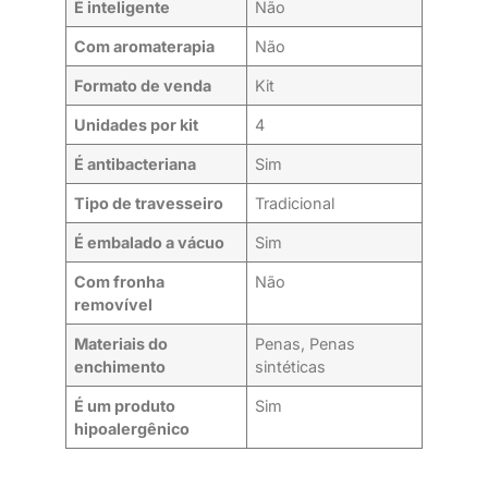
É inteligente
Não
Com aromaterapia
Não
Formato de venda
Kit
Unidades por kit
4
É antibacteriana
Sim
Tipo de travesseiro
Tradicional
É embalado a vácuo
Sim
Com fronha
Não
removível
Materiais do
Penas, Penas
enchimento
sintéticas
É um produto
Sim
hipoalergênico