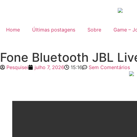
Home
Últimas postagens
Sobre
Game – Jo
Fone Bluetooth JBL Liv
Pesquisei
julho 7, 2026
15:16
Sem Comentários