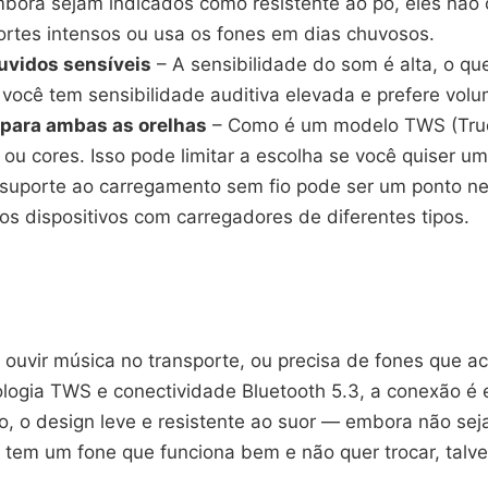
bora sejam indicados como resistente ao pó, eles não 
rtes intensos ou usa os fones em dias chuvosos.
ouvidos sensíveis
– A sensibilidade do som é alta, o qu
ocê tem sensibilidade auditiva elevada e prefere vol
 para ambas as orelhas
– Como é um modelo TWS (True W
u cores. Isso pode limitar a escolha se você quiser u
 suporte ao carregamento sem fio pode ser um ponto neg
 dispositivos com carregadores de diferentes tipos.
a ouvir música no transporte, ou precisa de fones que 
ia TWS e conectividade Bluetooth 5.3, a conexão é está
 o design leve e resistente ao suor — embora não seja
á tem um fone que funciona bem e não quer trocar, talv