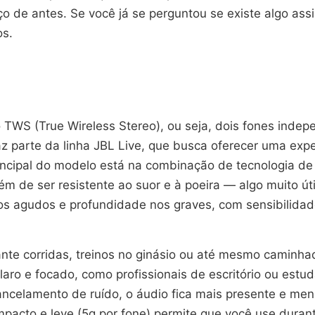
o de antes. Se você já se perguntou se existe algo ass
os.
 TWS (True Wireless Stereo), ou seja, dois fones indep
 faz parte da linha JBL Live, que busca oferecer uma e
 principal do modelo está na combinação de tecnologia 
lém de ser resistente ao suor e à poeira — algo muito út
os agudos e profundidade nos graves, com sensibilid
rante corridas, treinos no ginásio ou até mesmo caminh
aro e focado, como profissionais de escritório ou est
ancelamento de ruído, o áudio fica mais presente e men
mpacto e leve (5g por fone) permite que você use duran