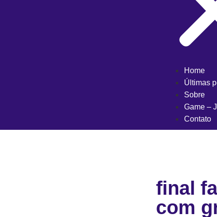
Home
Últimas 
Sobre
Game – J
Contato
final 
com gr