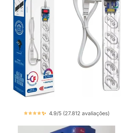
⭐⭐⭐⭐✨
4.9/5 (27.812 avaliações)