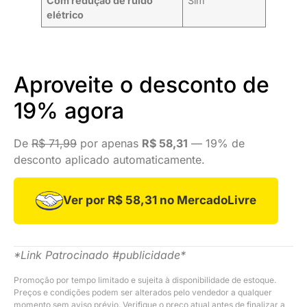
Com redução de ruído
Sim
elétrico
Aproveite o desconto de
19% agora
De
R$ 71,99
por apenas
R$ 58,31
— 19% de
desconto aplicado automaticamente.
Ver por R$ 58,31 no MercadoLivre
*Link Patrocinado #publicidade*
Promoção por tempo limitado e sujeita à disponibilidade de estoque.
Preços e condições podem ser alterados pelo vendedor a qualquer
momento sem aviso prévio. Verifique o preço atual antes de finalizar a