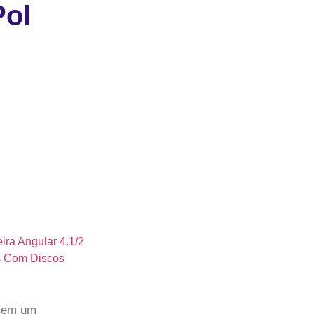
Pol
u em um