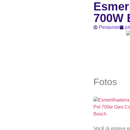
Esmeri
700W 
Pesquisei
ju
Fotos
Você já esteve 