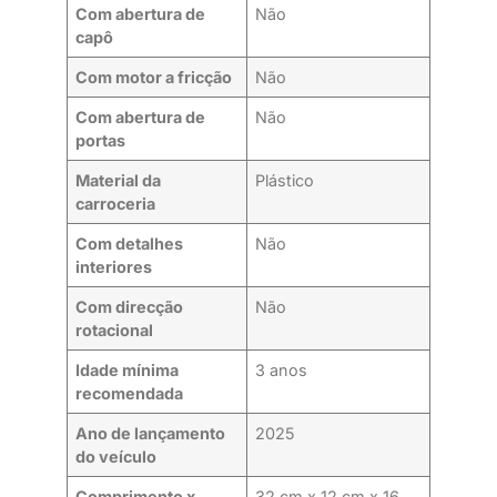
Com abertura de
Não
capô
Com motor a fricção
Não
Com abertura de
Não
portas
Material da
Plástico
carroceria
Com detalhes
Não
interiores
Com direcção
Não
rotacional
Idade mínima
3 anos
recomendada
Ano de lançamento
2025
do veículo
Comprimento x
32 cm x 12 cm x 16