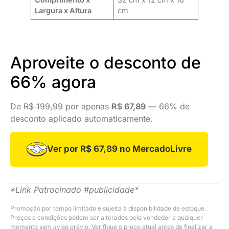
Largura x Altura
cm
Aproveite o desconto de
66% agora
De
R$ 199,99
por apenas
R$ 67,89
— 66% de
desconto aplicado automaticamente.
Ver por R$ 67,89 no MercadoLivre
*Link Patrocinado #publicidade*
Promoção por tempo limitado e sujeita à disponibilidade de estoque.
Preços e condições podem ser alterados pelo vendedor a qualquer
momento sem aviso prévio. Verifique o preço atual antes de finalizar a