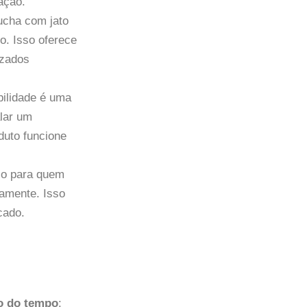
ação.
ducha com jato
o. Isso oferece
izados
bilidade é uma
alar um
duto funcione
ico para quem
amente. Isso
cado.
go do tempo
: