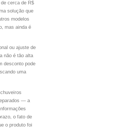
a de cerca de R$
uma solução que
utros modelos
o, mas ainda é
nal ou ajuste de
 não é tão alta
om desconto pode
buscando uma
chuveiros
separados — a
 informações
razo, o fato de
e o produto foi