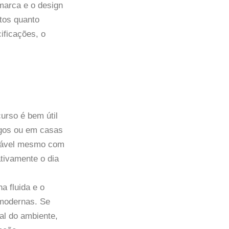
marca e o design
tos quanto
ificações, o
curso é bem útil
gos ou em casas
rtável mesmo com
ativamente o dia
nha fluida e o
 modernas. Se
al do ambiente,