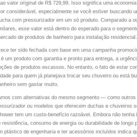
o valor original de R$ 729,99. Isso significa uma economi
or considerável, especialmente se você estiver buscando 
ducha com pressurizador em um só produto. Comparado a o
ilares, esse valor está dentro do esperado para o segment
ercado de produtos de banheiro para instalação residencial.
parece ter sido fechada com base em uma campanha promocio
é um produto com garantia e pronto para entrega, a urgência
ções de produtos escassos. No entanto, o fato de estar c
idade para quem já planejava trocar seu chuveiro ou está 
anheiro sem gastar muito.
mos com alternativas do mesmo segmento — como outros 
ressurizador ou modelos que oferecem duchas e chuveiros 
Shower tem um custo-benefício razoável. Embora não tenha
 resistência, consumo de energia ou durabilidade de longo p
m plástico de engenharia e ter acessórios incluídos indica qu