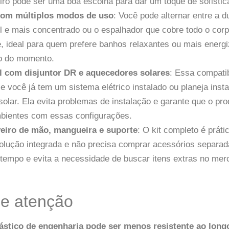
iro pode ser uma boa escolha para dar um toque de sofistic
com múltiplos modos de uso
: Você pode alternar entre a 
l e mais concentrado ou o espalhador que cobre todo o corp
de, ideal para quem prefere banhos relaxantes ou mais energ
o do momento.
 com disjuntor DR e aquecedores solares
: Essa compati
 você já tem um sistema elétrico instalado ou planeja inst
olar. Ela evita problemas de instalação e garante que o pro
ientes com essas configurações.
veiro de mão, mangueira e suporte
: O kit completo é prát
olução integrada e não precisa comprar acessórios separad
tempo e evita a necessidade de buscar itens extras no mer
de atenção
lástico de engenharia pode ser menos resistente ao lon