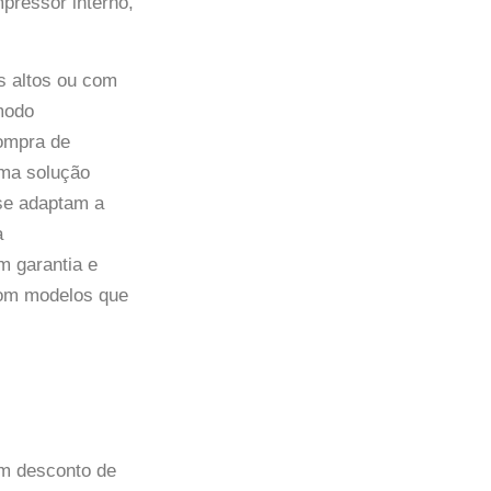
pressor interno,
s altos ou com
modo
compra de
uma solução
se adaptam a
a
m garantia e
com modelos que
om desconto de