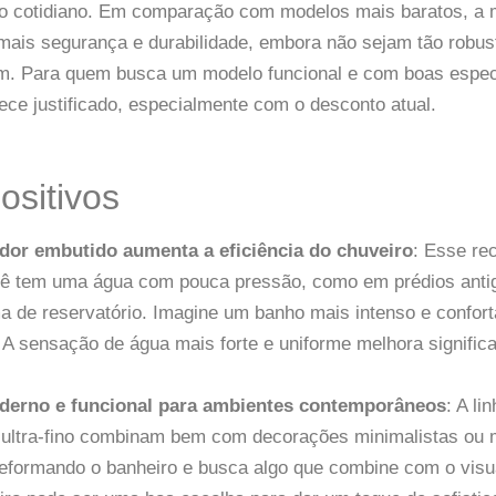
o cotidiano. Em comparação com modelos mais baratos, a 
mais segurança e durabilidade, embora não sejam tão robus
m. Para quem busca um modelo funcional e com boas espec
ece justificado, especialmente com o desconto atual.
ositivos
dor embutido aumenta a eficiência do chuveiro
: Esse re
ê tem uma água com pouca pressão, como em prédios anti
a de reservatório. Imagine um banho mais intenso e confo
 A sensação de água mais forte e uniforme melhora signific
derno e funcional para ambientes contemporâneos
: A li
 ultra-fino combinam bem com decorações minimalistas ou
reformando o banheiro e busca algo que combine com o visu