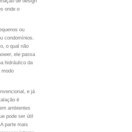
inação de design
es onde o
pequenos ou
ou condomínios.
o, o qual não
hower, ele passa
ma hidráulico da
o modo
nvencional, e já
talação é
a em ambientes
ue pode ser útil
 A parte mais