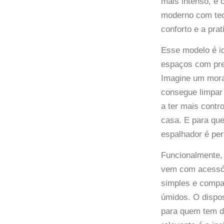
mais intenso, e 
moderno com tec
conforto e a prat
Esse modelo é i
espaços com pre
Imagine um mora
consegue limpar 
a ter mais contro
casa. E para qu
espalhador é pe
Funcionalmente, 
vem com acessóri
simples e compat
úmidos. O dispos
para quem tem di