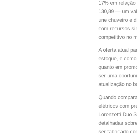
17% em relação a
130,89 — um val
une chuveiro e 
com recursos sim
competitivo no m
A oferta atual 
estoque, e como 
quanto em promo
ser uma oportun
atualização no b
Quando compara
elétricos com p
Lorenzetti Duo 
detalhadas sobre
ser fabricado co