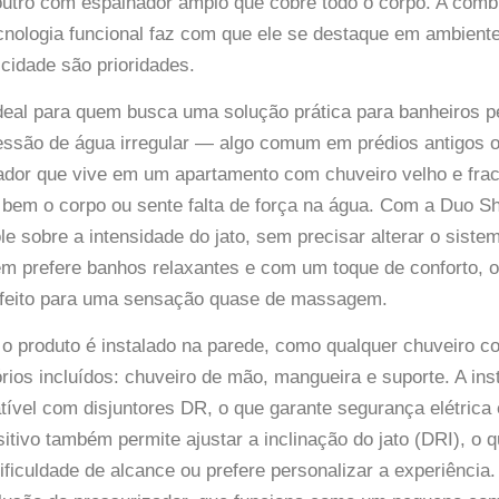
outro com espalhador amplo que cobre todo o corpo. A comb
nologia funcional faz com que ele se destaque em ambient
icidade são prioridades.
deal para quem busca uma solução prática para banheiros 
ssão de água irregular — algo comum em prédios antigos 
dor que vive em um apartamento com chuveiro velho e frac
bem o corpo ou sente falta de força na água. Com a Duo S
le sobre a intensidade do jato, sem precisar alterar o siste
em prefere banhos relaxantes e com um toque de conforto, 
rfeito para uma sensação quase de massagem.
o produto é instalado na parede, como qualquer chuveiro co
os incluídos: chuveiro de mão, mangueira e suporte. A ins
ível com disjuntores DR, o que garante segurança elétric
itivo também permite ajustar a inclinação do jato (DRI), o q
ficuldade de alcance ou prefere personalizar a experiência.