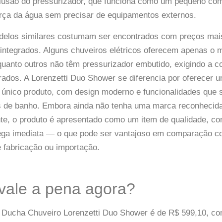
clusão do pressurizador, que funciona como um pequeno com
rça da água sem precisar de equipamentos externos.
elos similares costumam ser encontrados com preços mai
integrados. Alguns chuveiros elétricos oferecem apenas o 
quanto outros não têm pressurizador embutido, exigindo a 
ados. A Lorenzetti Duo Shower se diferencia por oferecer 
único produto, com design moderno e funcionalidades que 
los de banho. Embora ainda não tenha uma marca reconhecid
te, o produto é apresentado como um item de qualidade, co
rega imediata — o que pode ser vantajoso em comparação 
 fabricação ou importação.
vale a pena agora?
o Ducha Chuveiro Lorenzetti Duo Shower é de R$ 599,10, c