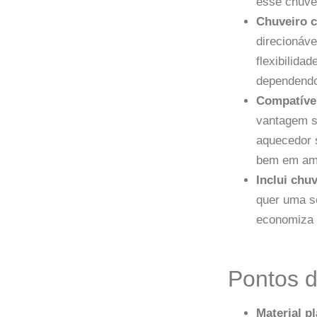
esse chuve
Chuveiro 
direcionáve
flexibilida
dependend
Compatível
vantagem se
aquecedor s
bem em amb
Inclui chu
quer uma s
economiza 
Pontos 
Material p