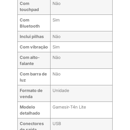
Com
Não
touchpad
Com
Sim
Bluetooth
Inclui pilhas
Não
Com vibração
Sim
Com alto-
Não
falante
Com barra de
Não
luz
Formato de
Unidade
venda
Modelo
Gamesir-T4n Lite
detalhado
Conectores
USB
de saída