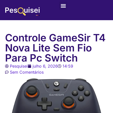
Últimas postagens
Game – Jogo de Colorir
Controle GameSir T4
Nova Lite Sem Fio
Para Pc Switch
Pesquisei
julho 6, 2026
14:59
Sem Comentários