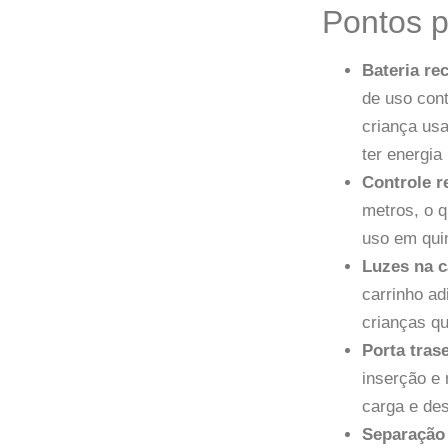
Pontos p
Bateria re
de uso cont
criança us
ter energia
Controle 
metros, o q
uso em quin
Luzes na c
carrinho ad
crianças qu
Porta tras
inserção e 
carga e des
Separação 