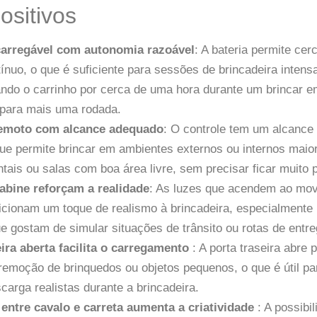
ositivos
carregável com autonomia razoável
: A bateria permite cer
ínuo, o que é suficiente para sessões de brincadeira inten
ando o carrinho por cerca de uma hora durante um brincar e
 para mais uma rodada.
remoto com alcance adequado
: O controle tem um alcance 
ue permite brincar em ambientes externos ou internos maior
tais ou salas com boa área livre, sem precisar ficar muito p
abine reforçam a realidade
: As luzes que acendem ao mov
icionam um toque de realismo à brincadeira, especialmente ú
e gostam de simular situações de trânsito ou rotas de entre
eira aberta facilita o carregamento
: A porta traseira abre p
remoção de brinquedos ou objetos pequenos, o que é útil pa
carga realistas durante a brincadeira.
entre cavalo e carreta aumenta a criatividade
: A possibi