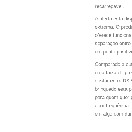
recarregável.
A oferta está di
extrema. O prod
oferece funcion
separação entre 
um ponto positiv
Comparado a out
uma faixa de pr
custar entre R$ 
brinquedo está p
para quem quer g
com frequência. 
em algo com dura