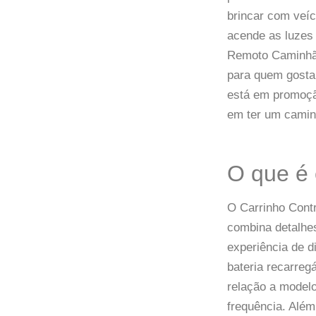
brincar com veíc
acende as luzes
Remoto Caminhão
para quem gosta 
está em promoçã
em ter um caminh
O que é
O Carrinho Cont
combina detalhes
experiência de d
bateria recarre
relação a model
frequência. Além