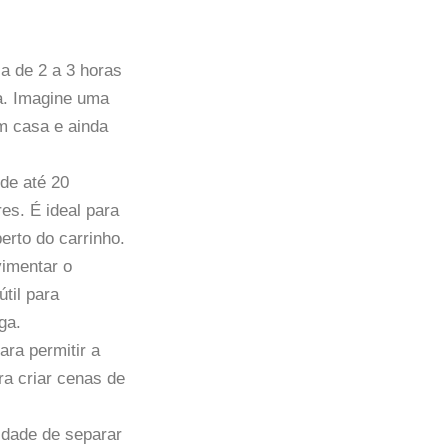
ca de 2 a 3 horas
sa. Imagine uma
m casa e ainda
de até 20
es. É ideal para
erto do carrinho.
imentar o
til para
ga.
ara permitir a
ra criar cenas de
lidade de separar