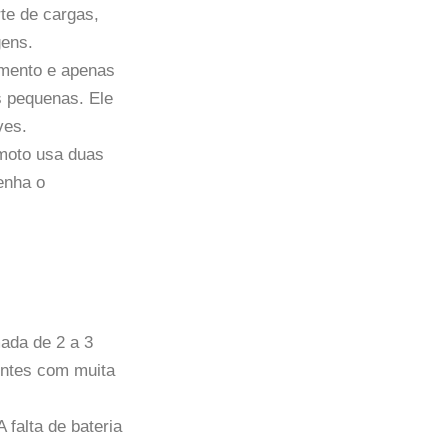
te de cargas,
gens.
mento e apenas
s pequenas. Ele
ves.
emoto usa duas
tenha o
ada de 2 a 3
entes com muita
A falta de bateria