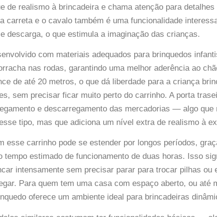
e de realismo à brincadeira e chama atenção para detalhes 
a carreta e o cavalo também é uma funcionalidade interess
 e descarga, o que estimula a imaginação das crianças.
esenvolvido com materiais adequados para brinquedos infan
orracha nas rodas, garantindo uma melhor aderência ao chã
ce de até 20 metros, o que dá liberdade para a criança bri
s, sem precisar ficar muito perto do carrinho. A porta trasei
arregamento e descarregamento das mercadorias — algo qu
sse tipo, mas que adiciona um nível extra de realismo à ex
m esse carrinho pode se estender por longos períodos, graç
o tempo estimado de funcionamento de duas horas. Isso sig
ncar intensamente sem precisar parar para trocar pilhas ou 
regar. Para quem tem uma casa com espaço aberto, ou até
inquedo oferece um ambiente ideal para brincadeiras dinâmic