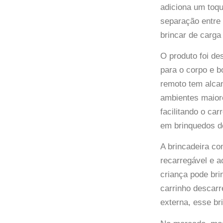
adiciona um toqu
separação entre 
brincar de carga
O produto foi d
para o corpo e b
remoto tem alcan
ambientes maiore
facilitando o c
em brinquedos de
A brincadeira co
recarregável e a
criança pode bri
carrinho descar
externa, esse br