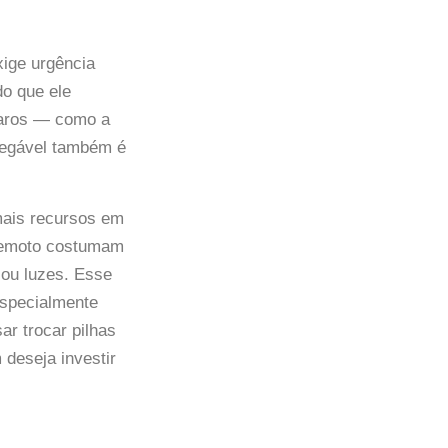
xige urgência
o que ele
caros — como a
rregável também é
mais recursos em
 remoto costumam
 ou luzes. Esse
especialmente
r trocar pilhas
 deseja investir