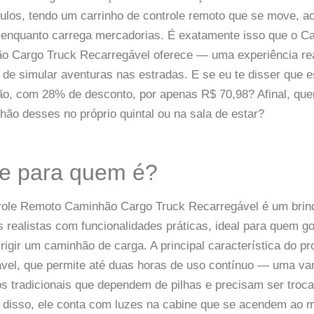
ulos, tendo um carrinho de controle remoto que se move, ace
 enquanto carrega mercadorias. É exatamente isso que o Ca
 Cargo Truck Recarregável oferece — uma experiência real
de simular aventuras nas estradas. E se eu te disser que 
o, com 28% de desconto, por apenas R$ 70,98? Afinal, qu
ão desses no próprio quintal ou na sala de estar?
 e para quem é?
role Remoto Caminhão Cargo Truck Recarregável é um brin
 realistas com funcionalidades práticas, ideal para quem go
irigir um caminhão de carga. A principal característica do pr
gável, que permite até duas horas de uso contínuo — uma v
os tradicionais que dependem de pilhas e precisam ser tro
 disso, ele conta com luzes na cabine que se acendem ao m