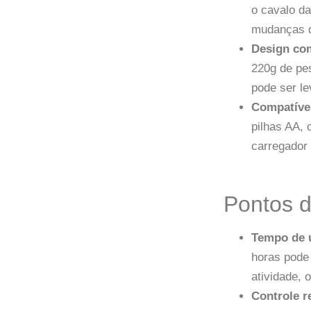
o cavalo d
mudanças d
Design com
220g de pes
pode ser l
Compatível
pilhas AA, 
carregador 
Pontos 
Tempo de u
horas pode
atividade, 
Controle r