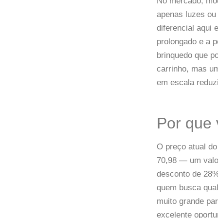
No mercado, mod
apenas luzes ou
diferencial aqui
prolongado e a p
brinquedo que p
carrinho, mas u
em escala reduz
Por que 
O preço atual d
70,98 — um valo
desconto de 28%,
quem busca qual
muito grande pa
excelente oportu