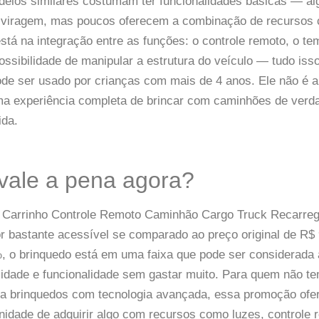
elos similares costumam ter funcionalidades básicas — a
 viragem, mas poucos oferecem a combinação de recursos
 está na integração entre as funções: o controle remoto, o t
ossibilidade de manipular a estrutura do veículo — tudo is
ode ser usado por crianças com mais de 4 anos. Ele não é
ma experiência completa de brincar com caminhões de ver
ida.
vale a pena agora?
o Carrinho Controle Remoto Caminhão Cargo Truck Recarreg
r bastante acessível se comparado ao preço original de R
 o brinquedo está em uma faixa que pode ser considerada a
idade e funcionalidade sem gastar muito. Para quem não 
ra brinquedos com tecnologia avançada, essa promoção of
nidade de adquirir algo com recursos como luzes, controle 