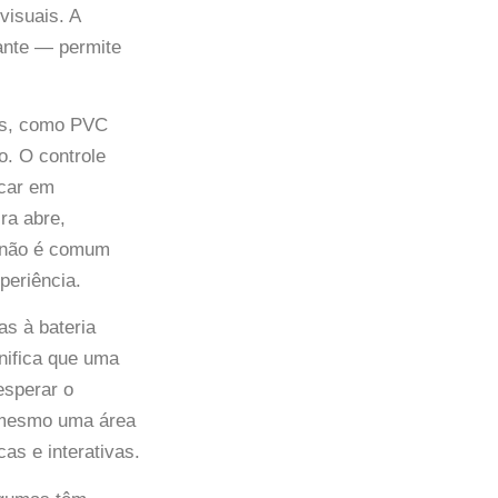
visuais. A
ante — permite
tis, como PVC
o. O controle
ncar em
ra abre,
e não é comum
periência.
as à bateria
nifica que uma
esperar o
 mesmo uma área
as e interativas.