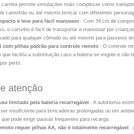
a carreta permite simulações mais complexas como transpor
e caminhão ou até mesmo brincar com diferentes persona
pacto e leve para fácil manuseio
: Com 34 cm de compri
o, o carrinho é fácil de transportar e manusear por criança
evado para qualquer cômodo ou até mesmo para passeios le
 com pilhas padrão para controle remoto
: O controle r
o que facilita a substituição caso a bateria se esgote e não 
por perto.
de atenção
so limitado pela bateria recarregável
: A autonomia estim
 ser insuficiente para brincadeiras prolongadas ou em ambi
o que pode exigir pausas frequentes para recarga.
emoto requer pilhas AA, não é totalmente recarregável
: 