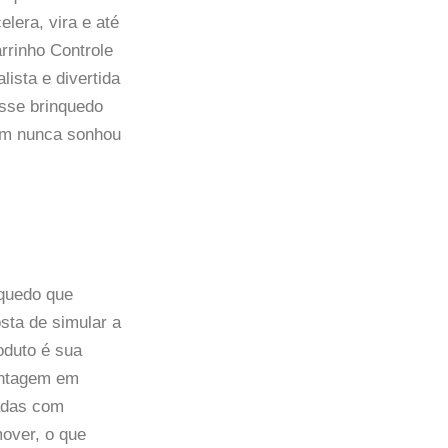
lera, vira e até
rrinho Controle
ista e divertida
esse brinquedo
em nunca sonhou
quedo que
sta de simular a
oduto é sua
antagem em
cadas com
over, o que