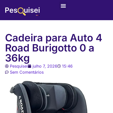
Últimas postagens
Game – Jogo de Colorir
Cadeira para Auto 4
Road Burigotto 0 a
36kg
Pesquisei
julho 7, 2026
15:46
Sem Comentários