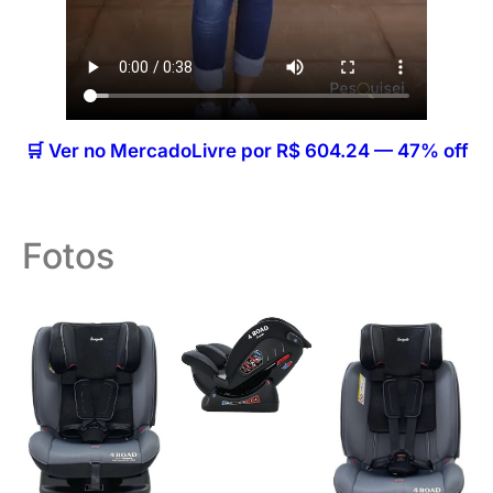
🛒 Ver no MercadoLivre por R$ 604.24 — 47% off
Fotos