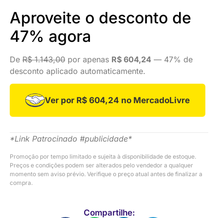
Aproveite o desconto de
47% agora
De
R$ 1.143,00
por apenas
R$ 604,24
— 47% de
desconto aplicado automaticamente.
Ver por R$ 604,24 no MercadoLivre
*Link Patrocinado #publicidade*
Promoção por tempo limitado e sujeita à disponibilidade de estoque.
Preços e condições podem ser alterados pelo vendedor a qualquer
momento sem aviso prévio. Verifique o preço atual antes de finalizar a
compra.
Compartilhe: