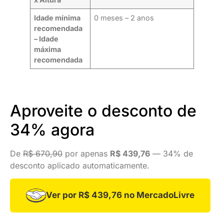
Idade mínima
0 meses – 2 anos
recomendada
– Idade
máxima
recomendada
Aproveite o desconto de
34% agora
De
R$ 670,90
por apenas
R$ 439,76
— 34% de
desconto aplicado automaticamente.
Ver por R$ 439,76 no MercadoLivre