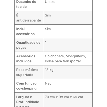
Desenho do
Ursos
tecido
É
Sim
antiderrapante
Inclui
Sim
acessórios
Quantidade de
1
peças
Acessórios
Colchonete, Mosquiteiro,
incluídos
Bolsa para transportar
Peso máximo
18 kg
suportado
Com função
Não
co-sleeping
Largura x
70 cm x 98 cm x 69 cm
Profundidade
x Altura