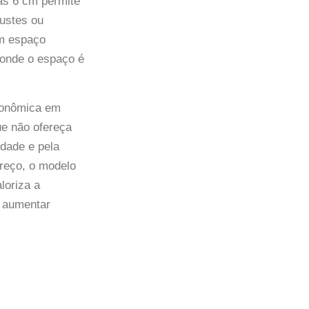
nas 6 cm permite
justes ou
um espaço
 onde o espaço é
conômica em
ue não ofereça
idade e pela
reço, o modelo
loriza a
m aumentar