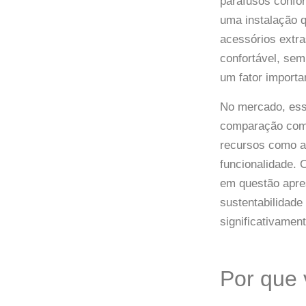
parafusos confor
uma instalação q
acessórios extr
confortável, se
um fator importa
No mercado, ess
comparação com 
recursos como aq
funcionalidade. 
em questão apre
sustentabilidade
significativamen
Por que 