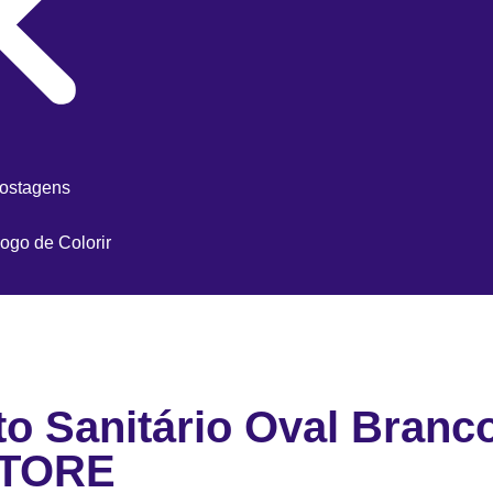
postagens
ogo de Colorir
o Sanitário Oval Bran
STORE