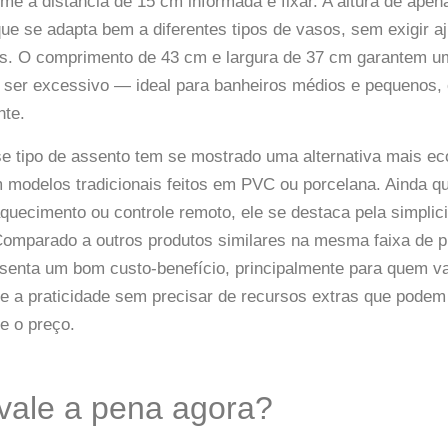
me a distância de 15 cm informada e fixar. A altura de ape
ue se adapta bem a diferentes tipos de vasos, sem exigir a
as. O comprimento de 43 cm e largura de 37 cm garantem 
m ser excessivo — ideal para banheiros médios e pequenos,
nte.
e tipo de assento tem se mostrado uma alternativa mais e
modelos tradicionais feitos em PVC ou porcelana. Ainda q
uecimento ou controle remoto, ele se destaca pela simplic
Comparado a outros produtos similares na mesma faixa de p
senta um bom custo-benefício, principalmente para quem va
 e a praticidade sem precisar de recursos extras que pode
te o preço.
vale a pena agora?