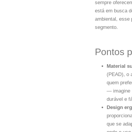
sempre oferecem
está em busca d
ambiental, esse 
segmento.
Pontos p
Material su
(PEAD), o a
quem prefe
— imagine 
durável e fá
Design er
proporcion
que se ada