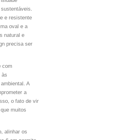
ensidade
 sustentáveis.
e e resistente
rma oval e a
 natural e
gn precisa ser
de com
 às
ambiental. A
mprometer a
so, o fato de vir
 que muitos
, alinhar os