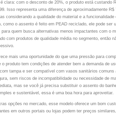
 é clara: com o desconto de 20%, o produto está custando 
,99. Isso representa uma diferença de aproximadamente R$
as considerando a qualidade do material e a funcionalidade 
, como o assento é feito em PEAD reciclado, ele pode ser
l para quem busca alternativas menos impactantes com o m
hado com produtos de qualidade média no segmento, então n
essivo.
parece mais uma oportunidade do que uma pressão para com
 e o produto tem condições de atender bem a demanda de u
r com tampa e ser compatível com vasos sanitários comuns a
ra, sem riscos de incompatibilidade ou necessidade de ma
diata, mas se você já precisa substituir o assento do banhe
mples e sustentável, essa é uma boa hora para aproveitar.
ras opções no mercado, esse modelo oferece um bom custo
ntes em outros portais ou lojas podem ter preços similare