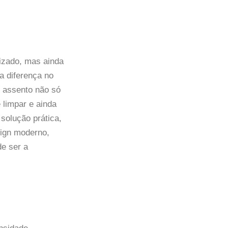
izado, mas ainda
a diferença no
o assento não só
 limpar e ainda
solução prática,
sign moderno,
e ser a