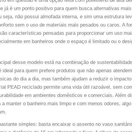
rio em questão é uma opção feita com polietileno de alta d
e já é um ponto positivo para quem busca alternativas mais
u seja, não possui almofada interna, e sim uma estrutura lev
nforto sem o uso de materiais mais pesados ou caros. A fo
ão características pensadas para proporcionar um uso mais
ecialmente em banheiros onde o espaço é limitado ou o desi
incipal desse modelo está na combinação de sustentabilida
 é ideal para quem prefere produtos que não apenas atendem
icas do dia a dia, mas também ajudam a reduzir o impacto 
ial PEAD reciclado permite uma vida útil razoável, sem co
urabilidade em ambientes domésticos e comerciais. Além dis
 a manter o banheiro mais limpo e com menos odores, algo
am.
bastante simples: basta encaixar o assento no vaso sanitário