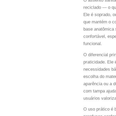
O assento sanitá
reciclado — o qu
Ele é soprado, o
que mantém o co
base anatômica s
confortável, esp
funcional.
O diferencial pr
praticidade. Ele
necessidades bás
escolha do mater
aparência ou a d
com tampa ajuda
usuários valoriz
O uso prático é 