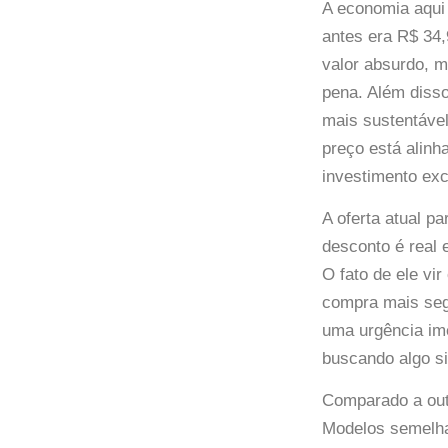
A economia aqui
antes era R$ 34
valor absurdo, m
pena. Além disso
mais sustentáve
preço está alin
investimento exc
A oferta atual 
desconto é real
O fato de ele vi
compra mais segu
uma urgência ime
buscando algo si
Comparado a out
Modelos semelha