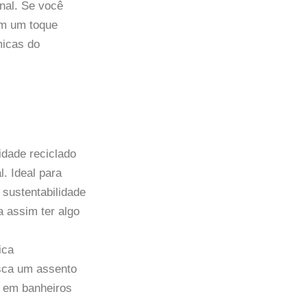
nal. Se você
om um toque
micas do
sidade reciclado
. Ideal para
sustentabilidade
 assim ter algo
ica
usca um assento
a em banheiros