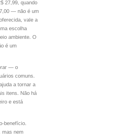
R$ 27,99, quando
 7,00 — não é um
oferecida, vale a
 uma escolha
eio ambiente. O
ão é um
prar — o
suários comuns.
juda a tornar a
is itens. Não há
iro e está
-benefício.
s, mas nem