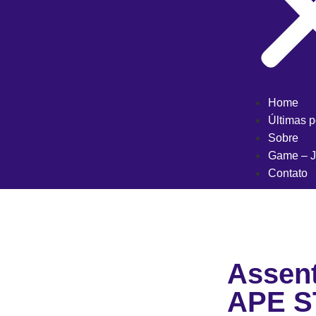
Home
Últimas 
Sobre
Game – J
Contato
Assent
APE 