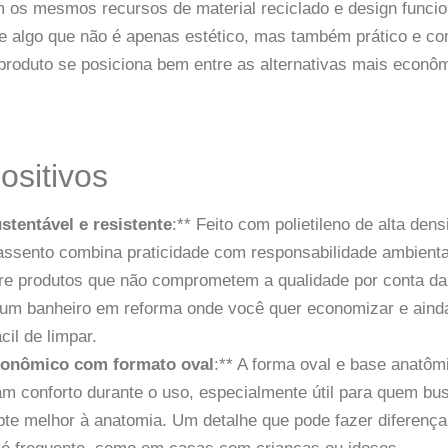
 os mesmos recursos de material reciclado e design funcio
e algo que não é apenas estético, mas também prático e c
produto se posiciona bem entre as alternativas mais econô
ositivos
stentável e resistente
:** Feito com polietileno de alta den
ssento combina praticidade com responsabilidade ambiental
re produtos que não comprometem a qualidade por conta da 
um banheiro em reforma onde você quer economizar e ainda
cil de limpar.
gonômico com formato oval
:** A forma oval e base anatôm
am conforto durante o uso, especialmente útil para quem b
pte melhor à anatomia. Um detalhe que pode fazer diferenç