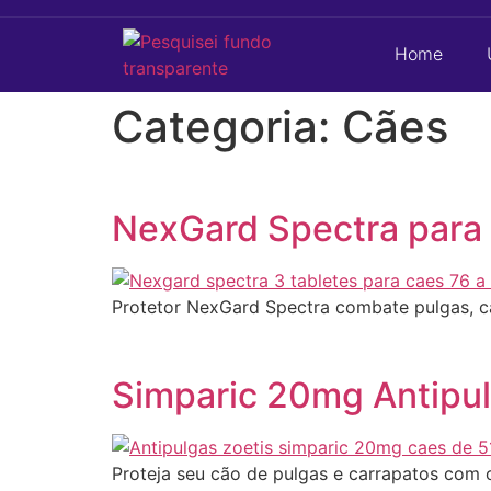
Home
Categoria:
Cães
NexGard Spectra para 
Protetor NexGard Spectra combate pulgas, ca
Simparic 20mg Antipul
Proteja seu cão de pulgas e carrapatos com o