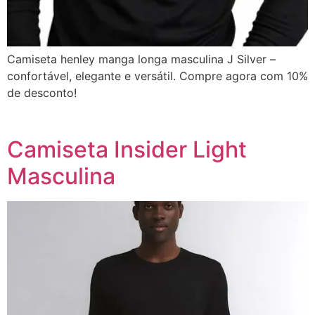
Camiseta henley manga longa masculina J Silver –
confortável, elegante e versátil. Compre agora com 10%
de desconto!
Camiseta Insider Light
Masculina