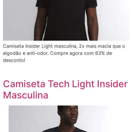
Camiseta Insider Light masculina, 2x mais macia que o
algodão e anti-odor. Compre agora com 63% de
desconto!
Camiseta Tech Light Insider
Masculina