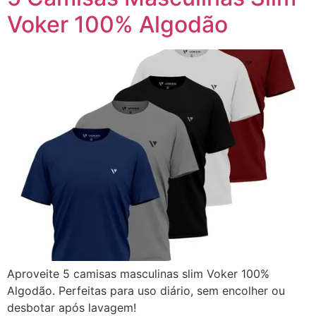
Voker 100% Algodão
Aproveite 5 camisas masculinas slim Voker 100%
Algodão. Perfeitas para uso diário, sem encolher ou
desbotar após lavagem!