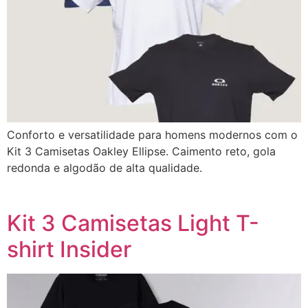
Conforto e versatilidade para homens modernos com o
Kit 3 Camisetas Oakley Ellipse. Caimento reto, gola
redonda e algodão de alta qualidade.
Kit 3 Camisetas Light T-
shirt Insider