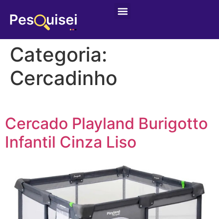
Categoria:
Cercadinho
Cercado Playland Burigotto
Infantil Cinza Liso